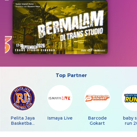
3
Top Partner
Pelita Jaya
Ismaya Live
Barcode
baby s
Basketball
Gokart
run 2
Club