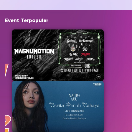
Event Terpopuler
1
2