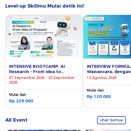
Level-up Skillmu Mulai detik Ini!
INTENSIVE BOOTCAMP: AI
INTERVIEW FORMULA
Research - From Idea to
Wawancara, dengan
Proposal
Luar Biasa (Batch 4)
01 September 2026 - 22 September
13 Agustus 2026
2026
Mulai dari
Mulai dari
Rp 120.000
Rp 229.000
All Event
Lihat Semua