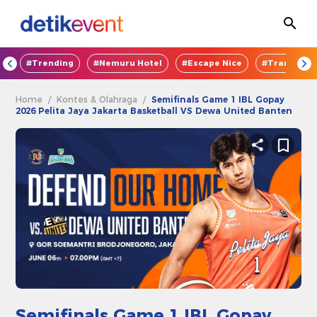
OD
#Trending
#Nemuru Hotel
#Escape Nice
#TransEnte
Home
/
Kontes & Olahraga
/
Semifinals Game 1 IBL Gopay
2026 Pelita Jaya Jakarta Basketball VS Dewa United Banten
Semifinals Game 1 IBL Gopay