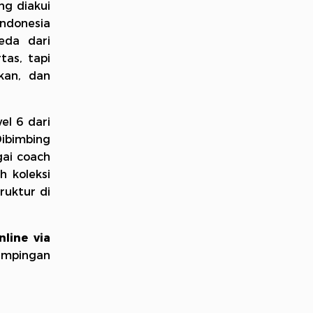
ng diakui
Indonesia
eda dari
tas, tapi
kan, dan
el 6 dari
Dibimbing
gai coach
 koleksi
ruktur di
nline via
ampingan