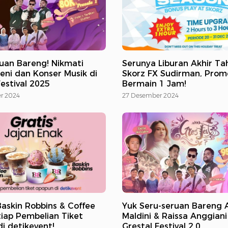
uan Bareng! Nikmati
Serunya Liburan Akhir Ta
eni dan Konser Musik di
Skorz FX Sudirman, Prom
Festival 2025
Bermain 1 Jam!
r 2024
27 Desember 2024
askin Robbins & Coffee
Yuk Seru-seruan Bareng 
iap Pembelian Tiket
Maldini & Raissa Anggiani
i detikevent!
Grestal Festival 2.0