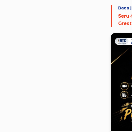
Baca j
Seru-
Grest