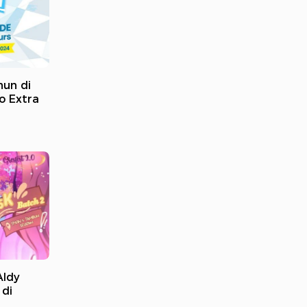
hun di
o Extra
Aldy
 di