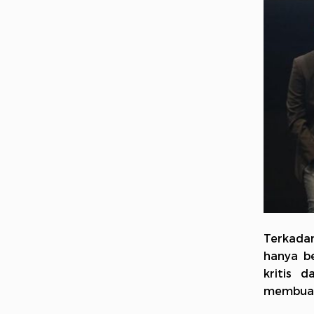
Terkadan
hanya be
kritis 
membuat