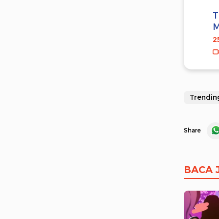
T
M
2
Trendin
Share
BACA 