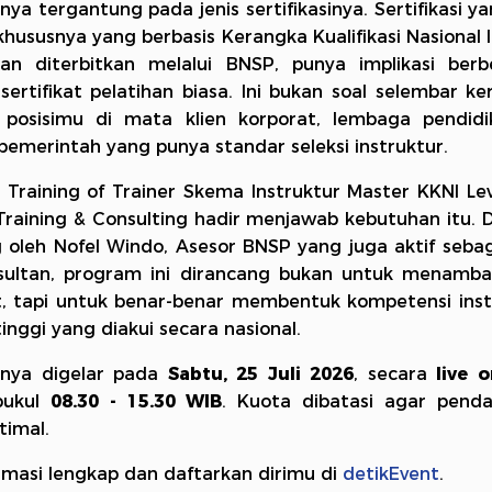
ya tergantung pada jenis sertifikasinya. Sertifikasi ya
khususnya yang berbasis Kerangka Kualifikasi Nasional 
dan diterbitkan melalui BNSP, punya implikasi berb
sertifikat pelatihan biasa. Ini bukan soal selembar ker
 posisimu di mata klien korporat, lembaga pendidi
i pemerintah yang punya standar seleksi instruktur.
Training of Trainer Skema Instruktur Master KKNI Lev
Training & Consulting hadir menjawab kebutuhan itu. 
 oleh Nofel Windo, Asesor BNSP yang juga aktif seba
sultan, program ini dirancang bukan untuk menambah
at, tapi untuk benar-benar membentuk kompetensi inst
tinggi yang diakui secara nasional.
nya digelar pada
Sabtu, 25 Juli 2026
, secara
live o
pukul
08.30 - 15.30 WIB
. Kuota dibatasi agar pend
timal.
rmasi lengkap dan daftarkan dirimu di
detikEvent
.