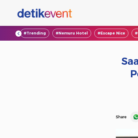
#VOD
#Trending
#Nemuru Hotel
#Escape Nice
#
Saa
P
Share