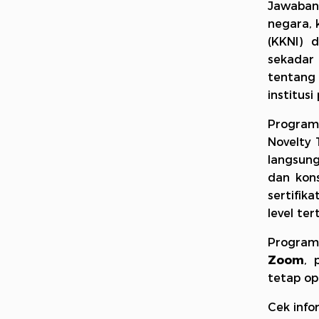
Jawabann
negara, 
(KKNI) 
sekadar 
tentang
institus
Program 
Novelty 
langsung
dan kon
sertifik
level ter
Program
Zoom
, 
tetap op
Cek info