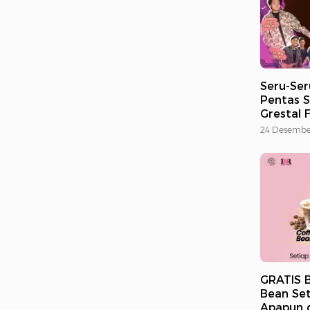
Seru-Ser
Pentas S
Grestal 
24 Desembe
GRATIS B
Bean Set
Apapun d