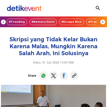
OD
#Trending
#Nemuru Hotel
#Escape Nice
#TransEnte
Skripsi yang Tidak Kelar Bukan
Karena Malas, Mungkin Karena
Salah Arah, Ini Solusinya
Rabu, 01 Juli 2026 14:00 WIB
Share