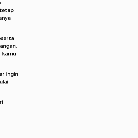
a
 tetap
tanya
eserta
uangan,
sa kamu
ar ingin
ulai
ri