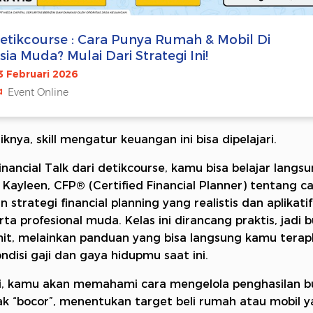
etikcourse : Cara Punya Rumah & Mobil Di
sia Muda? Mulai Dari Strategi Ini!
3 Februari 2026
Event Online
knya, skill mengatur keuangan ini bisa dipelajari.
Financial Talk dari detikcourse, kamu bisa belajar langs
Kayleen, CFP® (Certified Financial Planner) tentang c
 strategi financial planning yang realistis dan aplikati
rta profesional muda. Kelas ini dirancang praktis, jadi 
mit, melainkan panduan yang bisa langsung kamu tera
ondisi gaji dan gaya hidupmu saat ini.
ini, kamu akan memahami cara mengelola penghasilan b
ak “bocor”, menentukan target beli rumah atau mobil 