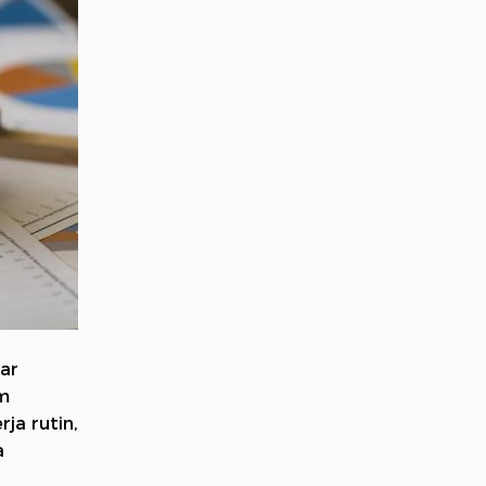
ar
am
ja rutin,
a