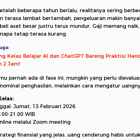
telah beberapa tahun berlalu, realitanya sering berbe
 terasa lambat bertambah, pengeluaran makin banya
beli aset besar justru terus mundur. Gaji memang naik,
napa tetap terasa kurang.
uga:
g Kelas Belajar AI dan ChatGPT Bareng Praktisi Hand
 2 Jam!
mu pernah ada di fase ini, mungkin yang perlu dievalua
l nominal penghasilan, melainkan cara mengatur uangny
elas:
nggal: Jumat, 13 Februari 2026
9.00-21.00 WIB
Online melalui Zoom meeting
rategi finansial yang jelas, uang cenderung habis untu