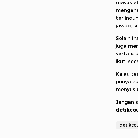
masuk ak
mengenal
terlindu
jawab, s
Selain i
juga me
serta e-s
ikuti sec
Kalau ta
punya as
menyusun
Jangan s
detikco
detikco