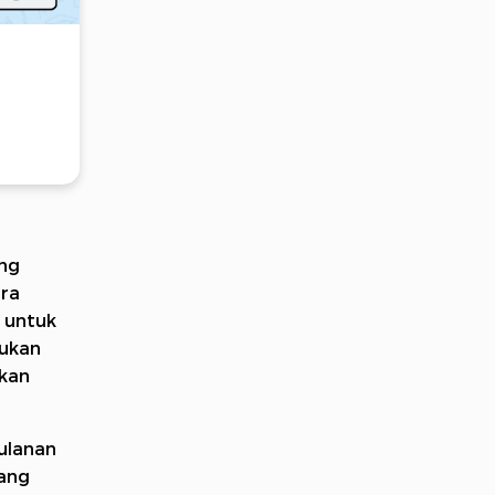
ung
ara
f untuk
bukan
pkan
ulanan
yang