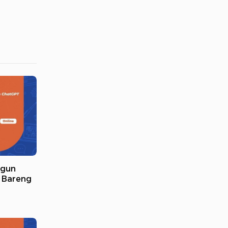
ngun
T Bareng