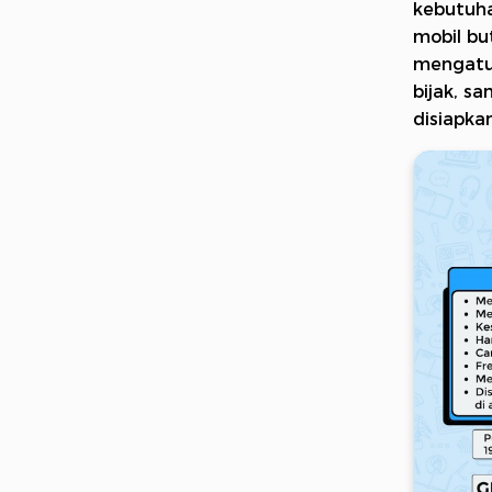
kebutuha
mobil bu
mengatur
bijak, s
disiapkan