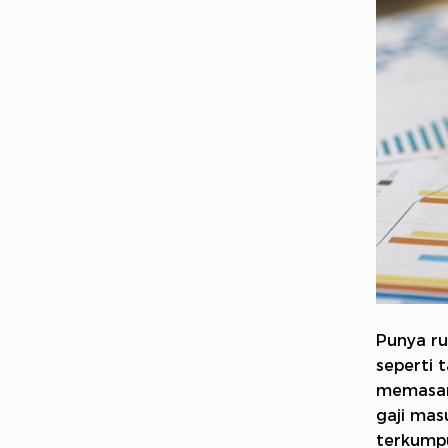
Punya ru
seperti 
memasang
gaji mas
terkumpu