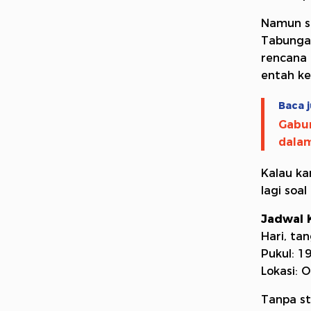
Namun se
Tabungan
rencana 
entah ke
Baca j
Gabun
dalam
Kalau ka
lagi soa
Jadwal K
Hari, ta
Pukul: 1
Lokasi: 
Tanpa st