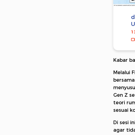
d
U
1
Kabar bai
Melalui 
bersama 
menyusun
Gen Z se
teori ru
sesuai k
Di sesi 
agar tid