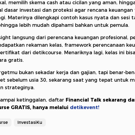
al, memilih skema cash atau cicilan yang aman, hingg
 dasar investasi dan proteksi agar rencana keuangan
ngi. Materinya dilengkapi contoh kasus nyata dan sesi 
ehingga lebih mudah dipahami bahkan untuk pemula.
nsight langsung dari perencana keuangan profesional, p
ndapatkan rekaman kelas, framework perencanaan ke
ertifikat dari detikcourse. Menariknya lagi, kelas ini bi
ara gratis.
rgetmu bukan sekadar kerja dan gajian, tapi benar-ben
et sebelum usia 30, sekarang saat yang tepat untuk m
 strateginya.
ampai ketinggalan, daftar
Financial Talk sekarang da
urse GRATIS, hanya melalui
detikevent!
urse
InvestasiKu