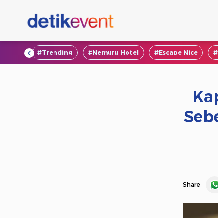
#VOD
#Trending
#Nemuru Hotel
#Escape Nice
#
Ka
Sebe
Share