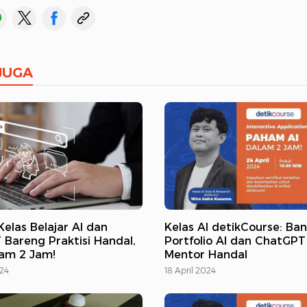
JUGA
elas Belajar AI dan
Kelas AI detikCourse: Ba
Bareng Praktisi Handal,
Portfolio AI dan ChatGP
am 2 Jam!
Mentor Handal
24
18 April 2024