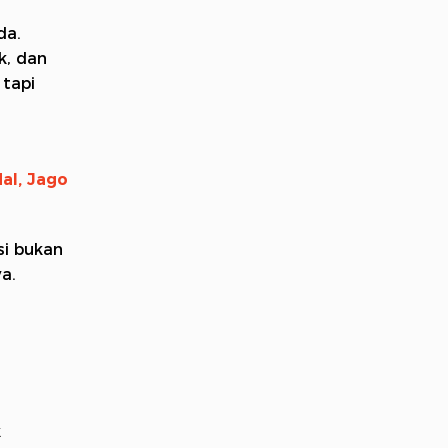
da.
k, dan
 tapi
al, Jago
si bukan
a.
k