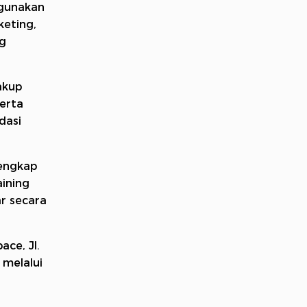
ggunakan
eting,
ng
akup
erta
dasi
.
lengkap
aining
r secara
ce, Jl.
 melalui