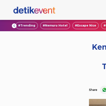
#VOD
#Trending
#Nemuru Hotel
#Escape Nice
#
Ken
Share