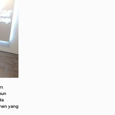
n.
pun
da
emen yang