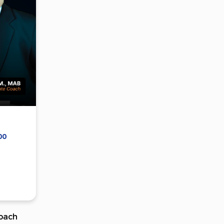
00
oach