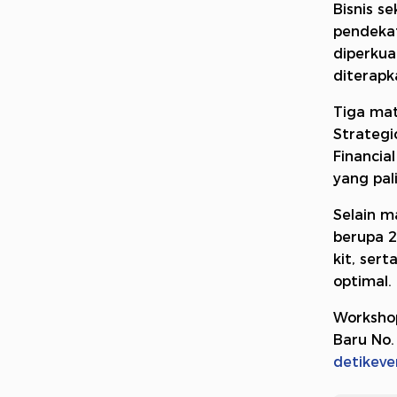
Bisnis s
pendeka
diperkua
diterapk
Tiga ma
Strategi
Financia
yang pal
Selain m
berupa 2
kit, ser
optimal.
Workshop
Baru No.
detikeve