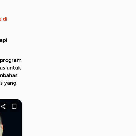
 di
api
n program
sus untuk
embahas
is yang