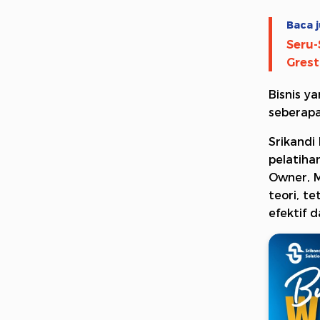
Baca j
Seru-
Grest
Bisnis y
seberapa
Srikandi
pelatiha
Owner, M
teori, t
efektif 