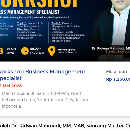
orkshop Business Management
Mulai dari
pecialist
Rp 1.250.0
3 Mei 2026
Mantra Space, Jl. Baru, RT.10/RW.3, North
Kebayoran Lama, South Jakarta City, Jakarta,
Indonesia
oleh Dr. Ridwan Mahmudi, MM, MAB, seorang Master C