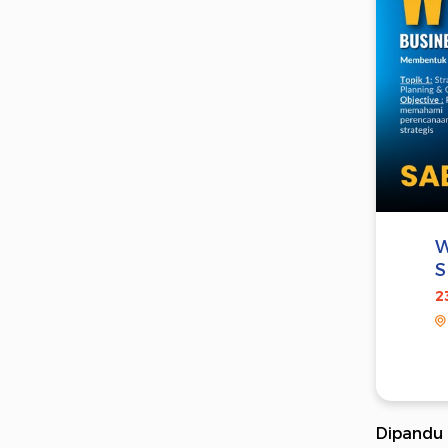
W
S
2
Dipandu 