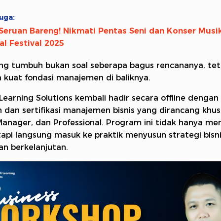
uga:
Seruan Bareng! Nikmati Pentas Seni dan Konser Musik
al Festival 2025
ang tumbuh bukan soal seberapa bagus rencananya, tet
 kuat fondasi manajemen di baliknya.
 Learning Solutions kembali hadir secara offline denga
n dan sertifikasi manajemen bisnis yang dirancang khu
anager, dan Professional. Program ini tidak hanya m
etapi langsung masuk ke praktik menyusun strategi bisn
dan berkelanjutan.