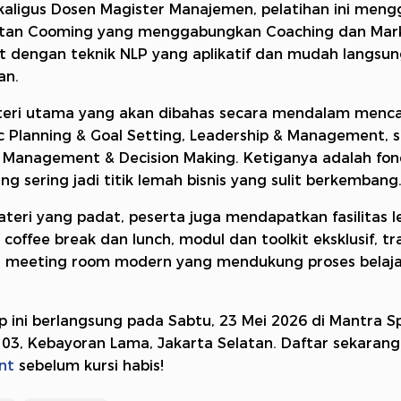
ekaligus Dosen Magister Manajemen, pelatihan ini men
tan Cooming yang menggabungkan Coaching dan Mark
t dengan teknik NLP yang aplikatif dan mudah langsu
an.
teri utama yang akan dibahas secara mendalam menc
c Planning & Goal Setting, Leadership & Management, s
l Management & Decision Making. Ketiganya adalah fon
ing sering jadi titik lemah bisnis yang sulit berkembang
ateri yang padat, peserta juga mendapatkan fasilitas 
 coffee break dan lunch, modul dan toolkit eksklusif, tr
ta meeting room modern yang mendukung proses belaja
 ini berlangsung pada Sabtu, 23 Mei 2026 di Mantra Spa
 03, Kebayoran Lama, Jakarta Selatan. Daftar sekarang
nt
sebelum kursi habis!