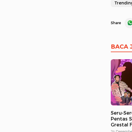
Trendin
Share
BACA 
Seru-Ser
Pentas S
Grestal 
24 Desembe