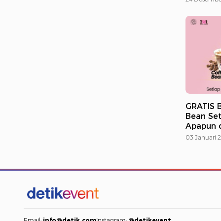
GRATIS B
Bean Set
Apapun d
03 Januari 
Email:
info@detik.com
Instagram:
@detikevent