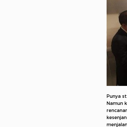
Punya st
Namun ke
rencanan
kesenjan
menjala