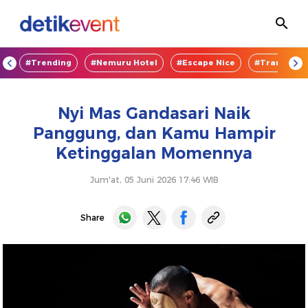
OD
#Trending
#Nemuru Hotel
#Escape Nice
#TransEnte
Nyi Mas Gandasari Naik
Panggung, dan Kamu Hampir
Ketinggalan Momennya
Jum'at, 05 Juni 2026 17:46 WIB
Share