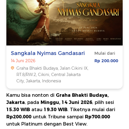
Sangkala Nyimas Gandasari
Mulai dari
14 Juni 2026
Rp 200.000
Graha Bhakti Budaya, Jalan Cikini IX,
RT.8/RW.2, Cikini, Central Jakarta
City, Jakarta, Indonesia
Kamu bisa nonton di
Graha Bhakti Budaya,
Jakarta
, pada
Minggu, 14 Juni 2026
, pilih sesi
15.30 WIB
atau
19.30 WIB
. Tiketnya mulai dari
Rp200.000
untuk Tribune sampai
Rp700.000
untuk Platinum dengan Best View.