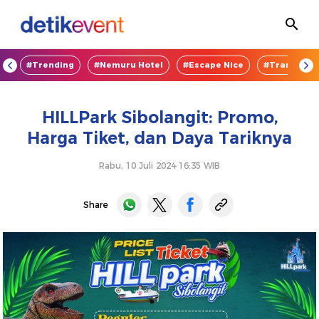
OD
#Trending
#Nemuru Hotel
#Escape Nice
#TransEnte
HILLPark Sibolangit: Promo,
Harga Tiket, dan Daya Tariknya
Rabu, 10 Juli 2024 16:35 WIB
Share