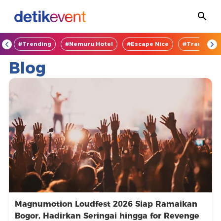
OD
#Trending
#Nemuru Hotel
#Escape Nice
#TransEnte
Temukan
Blog
Event
Menarik
-
DetikEvent
Magnumotion Loudfest 2026 Siap Ramaikan
Bogor, Hadirkan Seringai hingga for Revenge