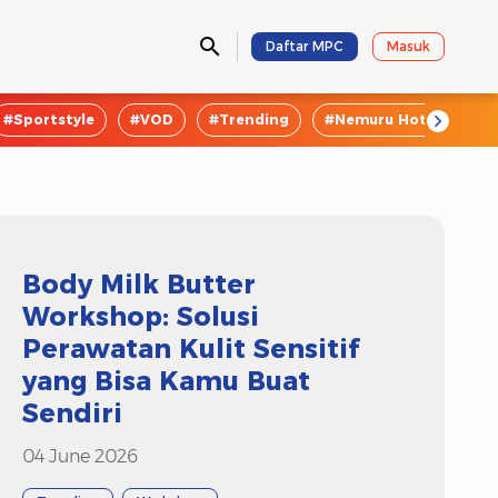
Daftar MPC
Masuk
#Sportstyle
#VOD
#Trending
#Nemuru Hotel
#E
Body Milk Butter
Workshop: Solusi
Perawatan Kulit Sensitif
yang Bisa Kamu Buat
Sendiri
04 June 2026