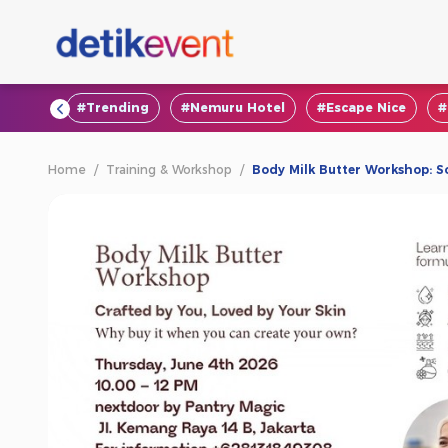
#VOD
#Trending
#Nemuru Hotel
#Escape Nice
#
Home
/
Training & Workshop
/
Body Milk Butter Workshop: So