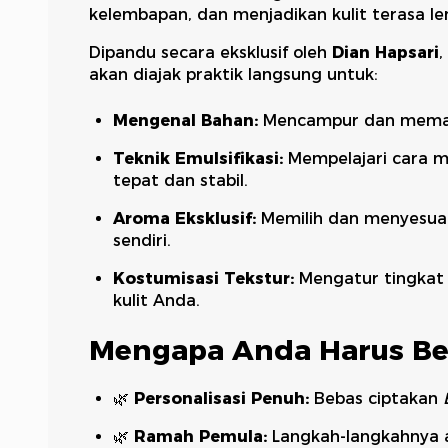
kelembapan, dan menjadikan kulit terasa le
Dipandu secara eksklusif oleh
Dian Hapsari
,
akan diajak praktik langsung untuk:
Mengenal Bahan:
Mencampur dan memaha
Teknik Emulsifikasi:
Mempelajari cara m
tepat dan stabil.
Aroma Eksklusif:
Memilih dan menyesua
sendiri.
Kostumisasi Tekstur:
Mengatur tingkat 
kulit Anda.
Mengapa Anda Harus B
🌿
Personalisasi Penuh:
Bebas ciptakan
🌿
Ramah Pemula:
Langkah-langkahnya am