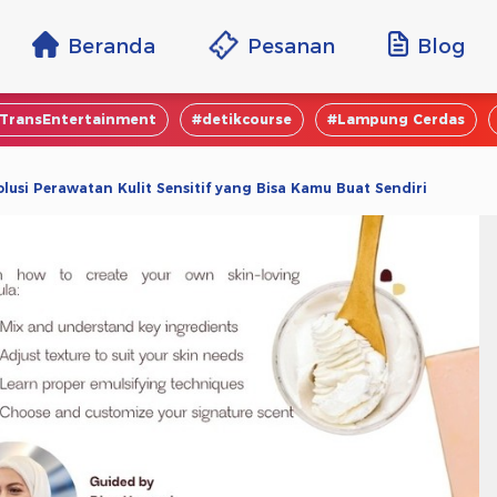
Beranda
Pesanan
Blog
TransEntertainment
#detikcourse
#Lampung Cerdas
lusi Perawatan Kulit Sensitif yang Bisa Kamu Buat Sendiri