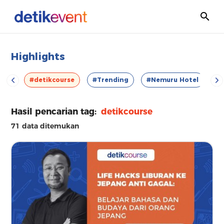
Highlights
VOD
#detikcourse
#Trending
#Nemuru Hotel
#E
Hasil pencarian tag:
detikcourse
71 data ditemukan