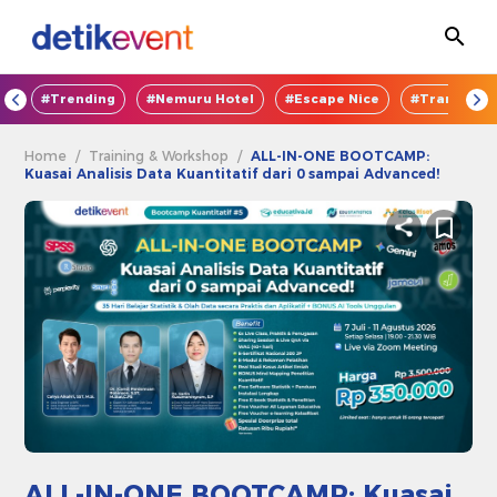
OD
#Trending
#Nemuru Hotel
#Escape Nice
#TransEnte
Home
/
Training & Workshop
/
ALL-IN-ONE BOOTCAMP:
Kuasai Analisis Data Kuantitatif dari 0 sampai Advanced!
ALL-IN-ONE BOOTCAMP: Kuasai