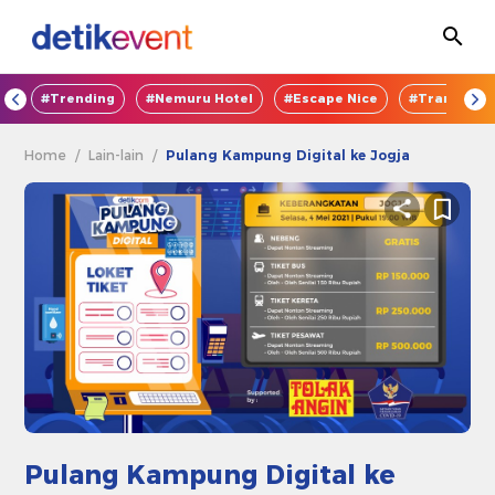
OD
#Trending
#Nemuru Hotel
#Escape Nice
#TransEnte
Home
/
Lain-lain
/
Pulang Kampung Digital ke Jogja
Pulang Kampung Digital ke