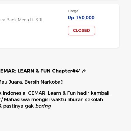
Harga
Rp 150,000
ra Bank Mega Lt. 3 Jl.
CLOSED
MAR: LEARN & FUN Chapter#4
* 🎉
u Juara, Bersih Narkoba)!
 Indonesia, GEMAR: Learn & Fun hadir kembali,
ar/ Mahasiswa mengisi waktu liburan sekolah
& pastinya gak
boring