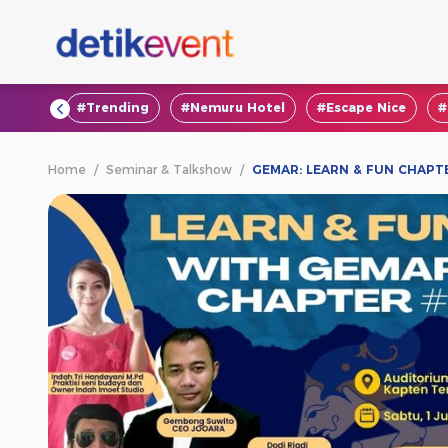
#VOD
#Trending
#Nemuru Hotel
#Escape Nice
#
Home
/
Seminar & Talkshow
/
GEMAR: LEARN & FUN CHAPT