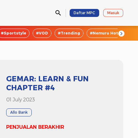
Daftar MPC
Masuk
#Sportstyle
#VOD
#Trending
#Nemuru Hotel
#E
GEMAR: LEARN & FUN
CHAPTER #4
01 July 2023
Allo Bank
PENJUALAN BERAKHIR