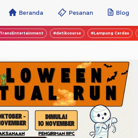
Beranda
Pesanan
Blog
TransEntertainment
#detikcourse
#Lampung Cerdas