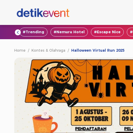
#VOD
#Trending
#Nemuru Hotel
#Escape Nice
#
Home
/
Kontes & Olahraga
/
Halloween Virtual Run 2025