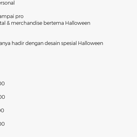
ersonal
sampai pro
 digital & merchandise bertema Halloween
anya hadir dengan desain spesial Halloween
00
000
00
00