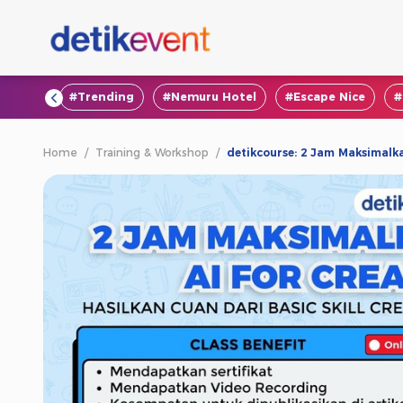
#VOD
#Trending
#Nemuru Hotel
#Escape Nice
#
Home
/
Training & Workshop
/
detikcourse: 2 Jam Maksimalk