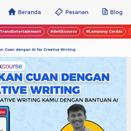
Beranda
Pesanan
Blog
TransEntertainment
#detikcourse
#Lampung Cerdas
an Cuan dengan AI for Creative Writing