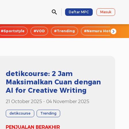
Daftar MPC
Masuk
#Sportstyle
#VOD
#Trending
#Nemuru Hotel
#E
detikcourse: 2 Jam
Maksimalkan Cuan dengan
AI for Creative Writing
21 October 2025 - 04 November 2025
detikcourse
Trending
PENJUALAN BERAKHIR