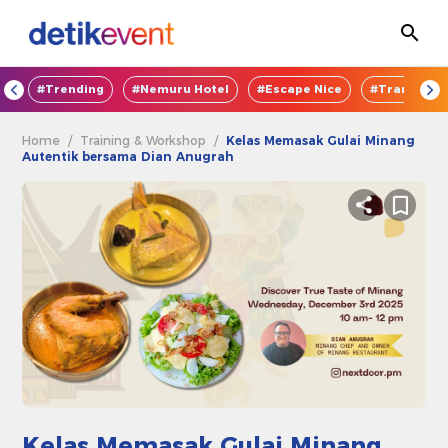
OD
#Trending
#Nemuru Hotel
#Escape Nice
#TransEnte
Home
/
Training & Workshop
/
Kelas Memasak Gulai Minang
Autentik bersama Dian Anugrah
Kelas Memasak Gulai Minang