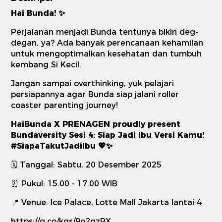
Hai Bunda! ✨
Perjalanan menjadi Bunda tentunya bikin deg-
degan, ya? Ada banyak perencanaan kehamilan
untuk mengoptimalkan kesehatan dan tumbuh
kembang Si Kecil.
Jangan sampai overthinking, yuk pelajari
persiapannya agar Bunda siap jalani roller
coaster parenting journey!
HaiBunda X PRENAGEN proudly present
Bundaversity Sesi 4: Siap Jadi Ibu Versi Kamu!
#SiapaTakutJadiIbu 💖✨
🗓️ Tanggal: Sabtu, 20 Desember 2025
⏰ Pukul: 15.00 - 17.00 WIB
📍 Venue: Ice Palace, Lotte Mall Jakarta lantai 4
https://g.co/kgs/9o2gzPX