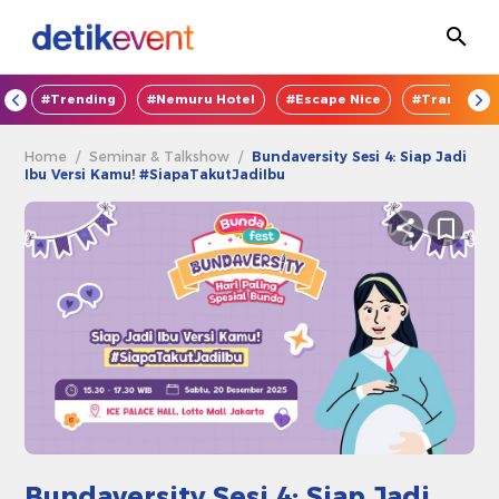
OD
#Trending
#Nemuru Hotel
#Escape Nice
#TransEnte
Home
/
Seminar & Talkshow
/
Bundaversity Sesi 4: Siap Jadi
Ibu Versi Kamu! #SiapaTakutJadiIbu
Bundaversity Sesi 4: Siap Jadi