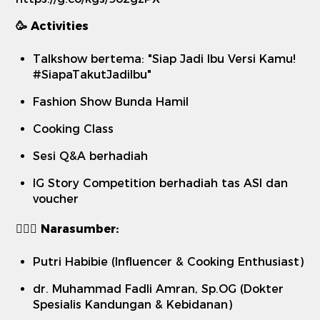
🥳 Activities
Talkshow bertema: "Siap Jadi Ibu Versi Kamu!
#SiapaTakutJadiIbu"
Fashion Show Bunda Hamil
Cooking Class
Sesi Q&A berhadiah
IG Story Competition berhadiah tas ASI dan
voucher
💁🏻‍♀️ Narasumber:
Putri Habibie (Influencer & Cooking Enthusiast)
dr. Muhammad Fadli Amran, Sp.OG (Dokter
Spesialis Kandungan & Kebidanan)