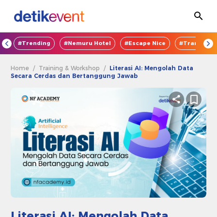
OD
#Trending
#Nemuru Hotel
#Escape Nice
#TransEnte
Home
/
Training & Workshop
/
Literasi AI: Mengolah Data
Secara Cerdas dan Bertanggung Jawab
Literasi AI: Mengolah Data