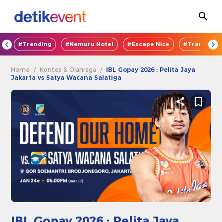
OD
#Trending
#Nemuru Hotel
#Escape Nice
#TransEnte
Home
/
Kontes & Olahraga
/
IBL Gopay 2026 : Pelita Jaya
Jakarta vs Satya Wacana Salatiga
IBL Gopay 2026 : Pelita Jaya