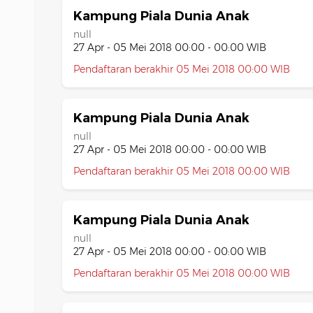
Kampung Piala Dunia Anak
null
27 Apr - 05 Mei 2018 00:00 - 00:00 WIB
Pendaftaran berakhir 05 Mei 2018 00:00 WIB
Kampung Piala Dunia Anak
null
27 Apr - 05 Mei 2018 00:00 - 00:00 WIB
Pendaftaran berakhir 05 Mei 2018 00:00 WIB
Kampung Piala Dunia Anak
null
27 Apr - 05 Mei 2018 00:00 - 00:00 WIB
Pendaftaran berakhir 05 Mei 2018 00:00 WIB