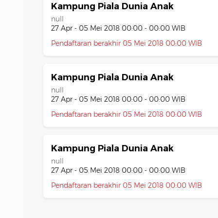
Kampung Piala Dunia Anak
null
27 Apr - 05 Mei 2018 00:00 - 00:00 WIB
Pendaftaran berakhir 05 Mei 2018 00:00 WIB
Kampung Piala Dunia Anak
null
27 Apr - 05 Mei 2018 00:00 - 00:00 WIB
Pendaftaran berakhir 05 Mei 2018 00:00 WIB
Kampung Piala Dunia Anak
null
27 Apr - 05 Mei 2018 00:00 - 00:00 WIB
Pendaftaran berakhir 05 Mei 2018 00:00 WIB