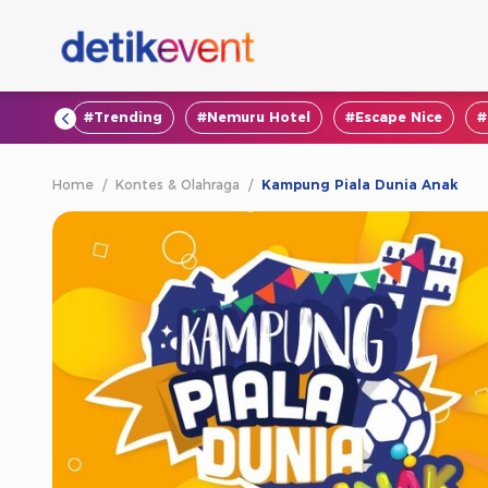
#VOD
#Trending
#Nemuru Hotel
#Escape Nice
#
Home
/
Kontes & Olahraga
/
Kampung Piala Dunia Anak