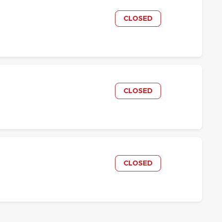
CLOSED
CLOSED
CLOSED