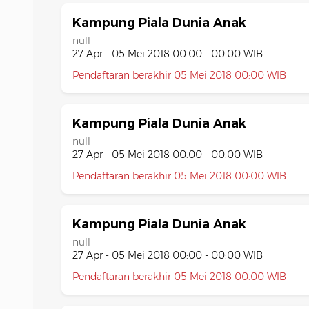
Kampung Piala Dunia Anak
null
27 Apr - 05 Mei 2018 00:00 - 00:00 WIB
Pendaftaran berakhir 05 Mei 2018 00:00 WIB
Kampung Piala Dunia Anak
null
27 Apr - 05 Mei 2018 00:00 - 00:00 WIB
Pendaftaran berakhir 05 Mei 2018 00:00 WIB
Kampung Piala Dunia Anak
null
27 Apr - 05 Mei 2018 00:00 - 00:00 WIB
Pendaftaran berakhir 05 Mei 2018 00:00 WIB