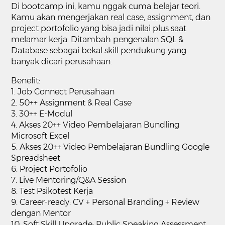
Di bootcamp ini, kamu nggak cuma belajar teori.
Kamu akan mengerjakan real case, assignment, dan
project portofolio yang bisa jadi nilai plus saat
melamar kerja. Ditambah pengenalan SQL &
Database sebagai bekal skill pendukung yang
banyak dicari perusahaan.
Benefit:
1. Job Connect Perusahaan
2. 50++ Assignment & Real Case
3. 30++ E-Modul
4. Akses 20++ Video Pembelajaran Bundling
Microsoft Excel
5. Akses 20++ Video Pembelajaran Bundling Google
Spreadsheet
6. Project Portofolio
7. Live Mentoring/Q&A Session
8. Test Psikotest Kerja
9. Career-ready: CV + Personal Branding + Review
dengan Mentor
10. Soft Skill Upgrade: Public Speaking Assessment