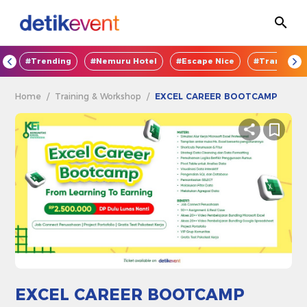
OD
#Trending
#Nemuru Hotel
#Escape Nice
#TransEnte
Home
/
Training & Workshop
/
EXCEL CAREER BOOTCAMP
EXCEL CAREER BOOTCAMP