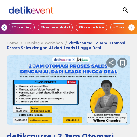
OD
#Trending
#Nemuru Hotel
#Escape Nice
#TransEnte
Home
/
Training & Workshop
/
detikcourse : ⁠⁠⁠2 Jam Otomasi
Proses Sales dengan AI dari Leads Hingga Deal
detikcourse : ⁠⁠⁠2 Jam Otomasi