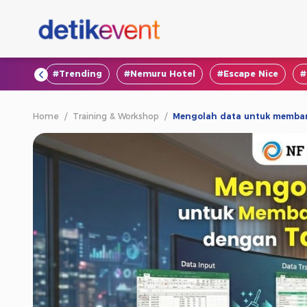
#VOD
#Trending
#Nemuru Hotel
#Escape Nice
#
Home
/
Training & Workshop
/
Mengolah data untuk memban