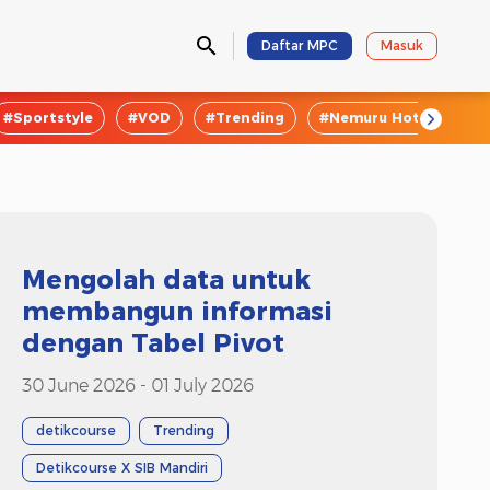
Daftar MPC
Masuk
#Sportstyle
#VOD
#Trending
#Nemuru Hotel
#E
Mengolah data untuk
membangun informasi
dengan Tabel Pivot
30 June 2026 - 01 July 2026
detikcourse
Trending
Detikcourse X SIB Mandiri