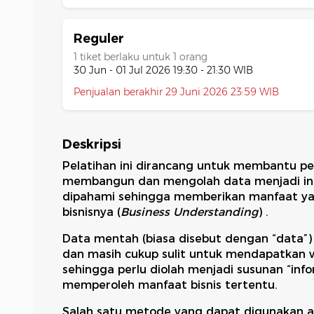
Reguler
1 tiket berlaku untuk 1 orang
30 Jun - 01 Jul 2026 19:30 - 21:30 WIB
Penjualan berakhir 29 Juni 2026 23:59 WIB
Deskripsi
Pelatihan ini dirancang untuk membantu p
membangun dan mengolah data menjadi inf
dipahami sehingga memberikan manfaat yan
bisnisnya (
Business Understanding
) .
Data mentah (biasa disebut dengan “data”) 
dan masih cukup sulit untuk mendapatkan 
sehingga perlu diolah menjadi susunan “inf
memperoleh manfaat bisnis tertentu.
Salah satu metode yang dapat digunakan a