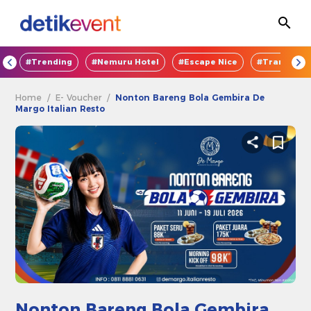
OD
#Trending
#Nemuru Hotel
#Escape Nice
#TransEnte
Home
/
E- Voucher
/
Nonton Bareng Bola Gembira De
Margo Italian Resto
Nonton Bareng Bola Gembira