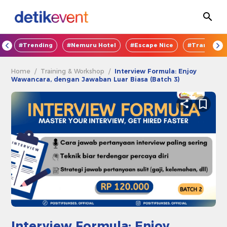
OD
#Trending
#Nemuru Hotel
#Escape Nice
#TransEnte
Home
/
Training & Workshop
/
Interview Formula: Enjoy
Wawancara, dengan Jawaban Luar Biasa (Batch 3)
Interview Formula: Enjoy