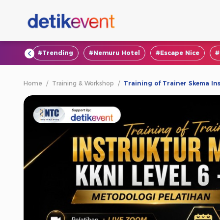
#VOD
#Trending
#Nemuru Hotel
#Escape Nice
#
Home
/
Training & Workshop
/
Training of Trainer Skema Ins