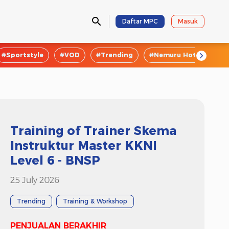
Daftar MPC
Masuk
#Sportstyle
#VOD
#Trending
#Nemuru Hotel
#E
Training of Trainer Skema
Instruktur Master KKNI
Level 6 - BNSP
25 July 2026
Trending
Training & Workshop
PENJUALAN BERAKHIR