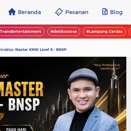
Beranda
Pesanan
Blog
TransEntertainment
#detikcourse
#Lampung Cerdas
truktur Master KKNI Level 6 - BNSP