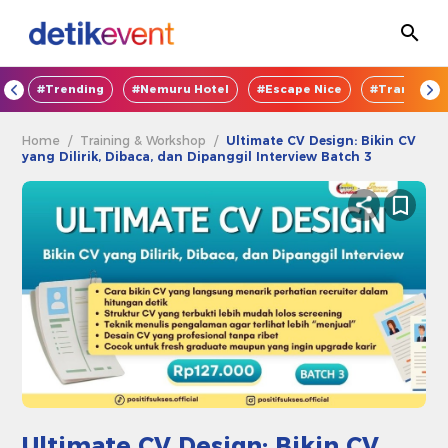
OD
#Trending
#Nemuru Hotel
#Escape Nice
#TransEnte
Home
/
Training & Workshop
/
Ultimate CV Design: Bikin CV
yang Dilirik, Dibaca, dan Dipanggil Interview Batch 3
Ultimate CV Design: Bikin CV