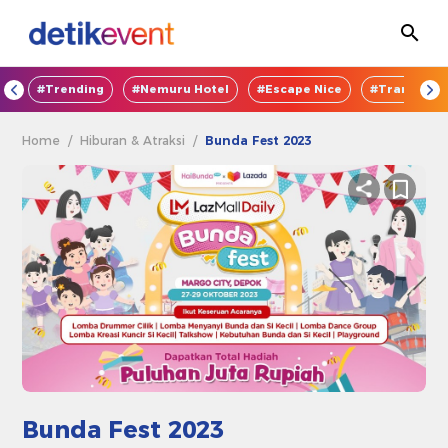
OD
#Trending
#Nemuru Hotel
#Escape Nice
#TransEnte
Home
/
Hiburan & Atraksi
/
Bunda Fest 2023
Bunda Fest 2023