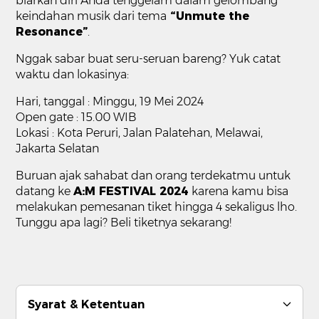
biarkan diri Anda tenggelam dalam gelombang
keindahan musik dari tema
“Unmute the
Resonance”
.
Nggak sabar buat seru-seruan bareng? Yuk catat
waktu dan lokasinya:
Hari, tanggal : Minggu, 19 Mei 2024
Open gate : 15.00 WIB
Lokasi : Kota Peruri, Jalan Palatehan, Melawai,
Jakarta Selatan
Buruan ajak sahabat dan orang terdekatmu untuk
datang ke
A:M FESTIVAL 2024
karena kamu bisa
melakukan pemesanan tiket hingga 4 sekaligus lho.
Tunggu apa lagi? Beli tiketnya sekarang!
Syarat & Ketentuan