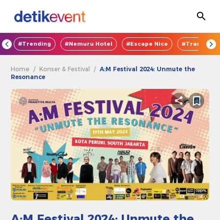
OD
#Trending
#Nemuru Hotel
#Escape Nice
#TransEnte
Home
/
Konser & Festival
/
A:M Festival 2024: Unmute the
Resonance
A:M Festival 2024: Unmute the