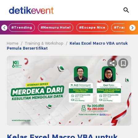
OD
#Trending
#Nemuru Hotel
#Escape Nice
#TransEnte
Home
/
Training & Workshop
/
Kelas Excel Macro VBA untuk
Pemula Bersertifikat
Kelas Excel Macro VBA untuk