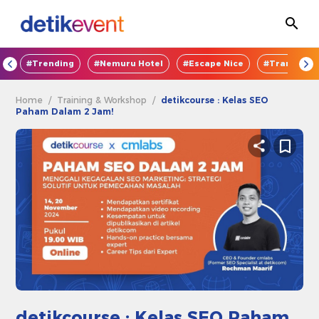
OD
#Trending
#Nemuru Hotel
#Escape Nice
#TransEnte
Home
/
Training & Workshop
/
detikcourse : Kelas SEO
Paham Dalam 2 Jam!
detikcourse : Kelas SEO Paham