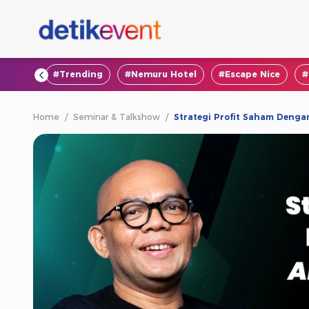
#VOD
#Trending
#Nemuru Hotel
#Escape Nice
#
Home
/
Seminar & Talkshow
/
Strategi Profit Saham Dengan 