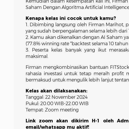
Kemudian dalam kesempatan kali ini, Firman 
Saham Dengan Algoritma Artificial Intelligence
Kenapa kelas ini cocok untuk kamu?
1. Dibimbing langsung oleh Firman Marihot, pro
yang sudah berpengalaman selama lebih dari 
2. Kamu akan dikenalkan dengan AI Saham yang
(77.8% winning rate *backtest selama 10 tahun 
3. Peserta kelas banyak yang ikut merasak
maksimal.
Firman mengkombinasikan bantuan FITStock AI
rahasia investasi untuk tetap meraih profit 
bermaksud untuk mengulik lebih lanjut tentan
Kelas akan dilaksanakan:
Tanggal: 22 November 2024
Pukul: 20.00 WIB-22.00 WIB
Tempat: Zoom meeting
Link zoom akan dikirim H-1 oleh Admi
email/whatsapp mu aktif!