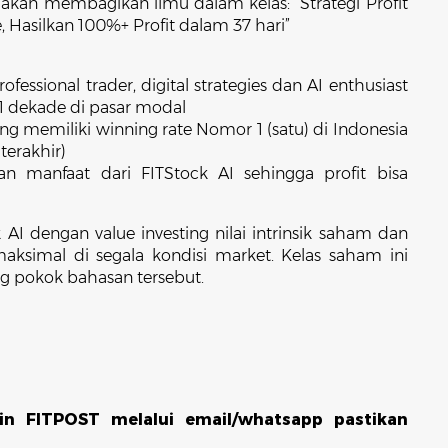
akan membagikan ilmu dalam kelas: “Strategi Profit
, Hasilkan 100%+ Profit dalam 37 hari”
fessional trader, digital strategies dan AI enthusiast
1 dekade di pasar modal
 memiliki winning rate Nomor 1 (satu) di Indonesia
terakhir)
an manfaat dari FITStock AI sehingga profit bisa
 dengan value investing nilai intrinsik saham dan
maksimal di segala kondisi market. Kelas saham ini
g pokok bahasan tersebut.
n FITPOST melalui email/whatsapp pastikan