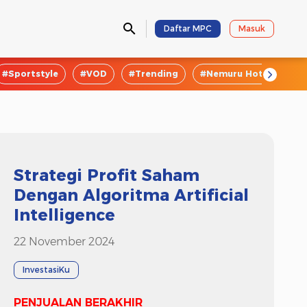
Daftar MPC
Masuk
#Sportstyle
#VOD
#Trending
#Nemuru Hotel
#E
Strategi Profit Saham
Dengan Algoritma Artificial
Intelligence
22 November 2024
InvestasiKu
PENJUALAN BERAKHIR