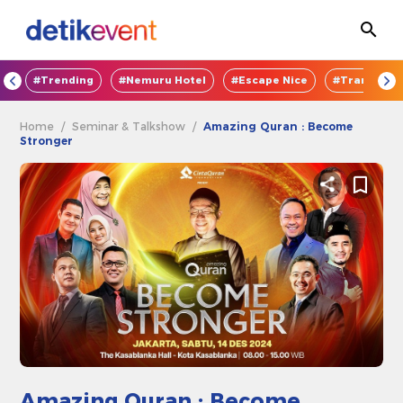
OD
#Trending
#Nemuru Hotel
#Escape Nice
#TransEnte
Home
/
Seminar & Talkshow
/
Amazing Quran : Become
Stronger
Amazing Quran : Become