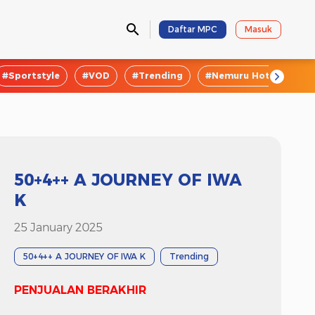
Daftar MPC
Masuk
#Sportstyle
#VOD
#Trending
#Nemuru Hotel
#E
50+4++ A JOURNEY OF IWA
K
25 January 2025
50+4++ A JOURNEY OF IWA K
Trending
PENJUALAN BERAKHIR