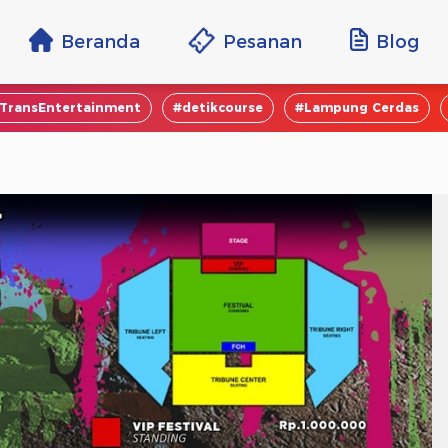
Beranda
Pesanan
Blog
TransEntertainment
#detikcourse
#Lampung Cerdas