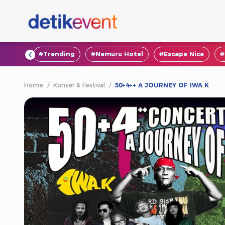
#VOD
#Trending
#Nemuru Hotel
#Escape Nice
#
Home
/
Konser & Festival
/
50+4++ A JOURNEY OF IWA K