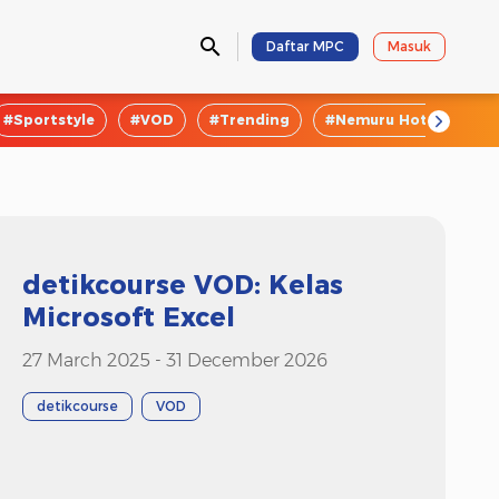
Daftar MPC
Masuk
#Sportstyle
#VOD
#Trending
#Nemuru Hotel
#E
detikcourse VOD: Kelas
Microsoft Excel
27 March 2025 - 31 December 2026
detikcourse
VOD