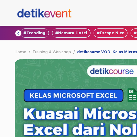
#VOD
#Trending
#Nemuru Hotel
#Escape Nice
#
Home
/
Training & Workshop
/
detikcourse VOD: Kelas Micros