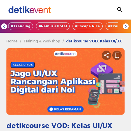
OD
#Trending
#Nemuru Hotel
#Escape Nice
#TransEnte
Home
/
Training & Workshop
/
detikcourse VOD: Kelas UI/UX
detikcourse VOD: Kelas UI/UX