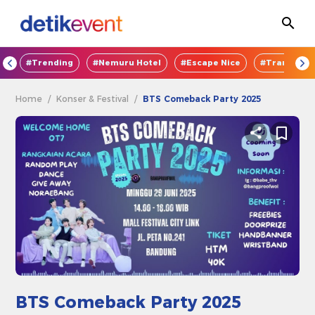
OD
#Trending
#Nemuru Hotel
#Escape Nice
#TransEnte
Home
/
Konser & Festival
/
BTS Comeback Party 2025
BTS Comeback Party 2025