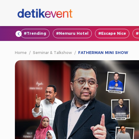
#VOD
#Trending
#Nemuru Hotel
#Escape Nice
#
Home
/
Seminar & Talkshow
/
FATHERMAN MINI SHOW