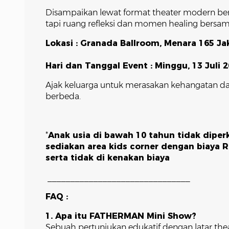
Disampaikan lewat format theater modern berd
tapi ruang refleksi dan momen healing bersam
Lokasi : Granada Ballroom, Menara 165 Ja
Hari dan Tanggal Event : Minggu, 13 Juli 
Ajak keluarga untuk merasakan kehangatan da
berbeda.
*
Anak usia di bawah 10 tahun tidak dipe
sediakan area kids corner dengan biaya
serta tidak di kenakan biaya
_______________________________
FAQ :
1. Apa itu FATHERMAN Mini Show?
Sebuah pertunjukan edukatif dengan latar t