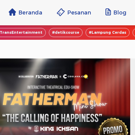
Beranda
Pesanan
Blog
TransEntertainment
#detikcourse
#Lampung Cerdas