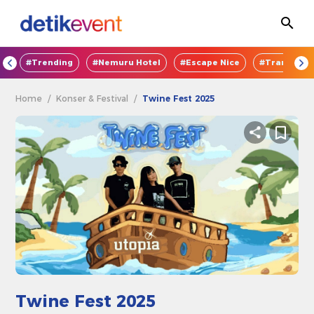
OD
#Trending
#Nemuru Hotel
#Escape Nice
#TransEnte
Home
/
Konser & Festival
/
Twine Fest 2025
Twine Fest 2025