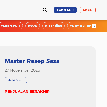
Daftar MPC
Masuk
#Sportstyle
#VOD
#Trending
#Nemuru Hotel
#E
Master Resep Sasa
27 November 2025
detikEvent
PENJUALAN BERAKHIR