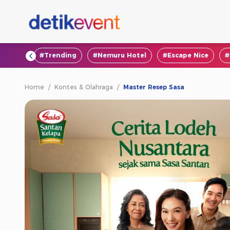
#VOD
#Trending
#Nemuru Hotel
#Escape Nice
#
Home
/
Kontes & Olahraga
/
Master Resep Sasa