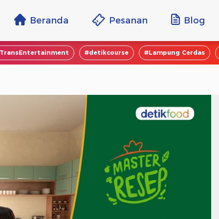
Beranda
Pesanan
Blog
TransEntertainment
#detikcourse
#Lampung Cerdas