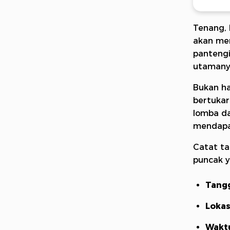
Tenang, 
akan mem
pantengi
utamany
Bukan ha
bertuka
lomba da
mendapa
Catat ta
puncak y
Tang
Lokas
Wakt