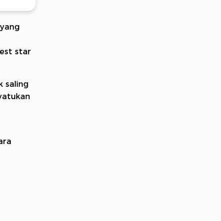
 yang
est star
 saling
yatukan
ara