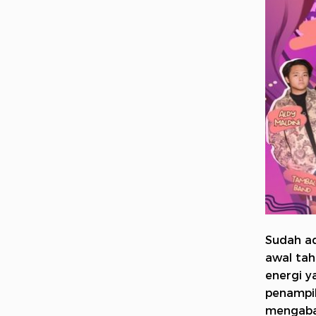
Sudah a
awal tah
energi y
penampi
mengab