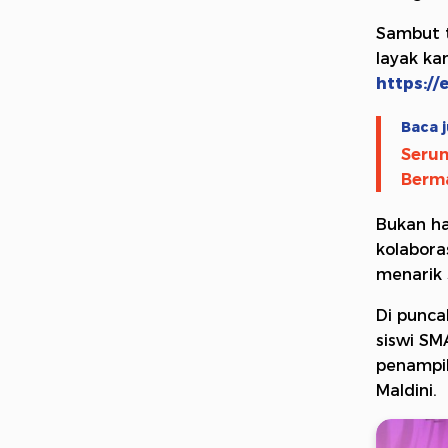
Sambut t
layak ka
https://
Baca j
Serun
Berma
Bukan ha
kolabora
menarik 
Di punca
siswi SM
penampil
Maldini.