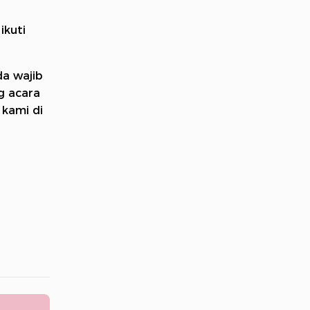
ikuti
da wajib
ng acara
 kami di