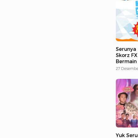
Serunya 
Skorz FX
Bermain 
27 Desembe
Yuk Seru