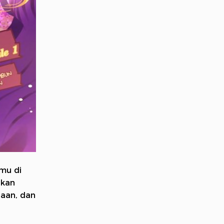
mu di
akan
iaan, dan