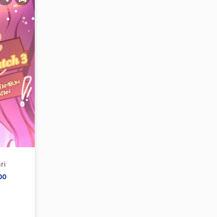
ri
00