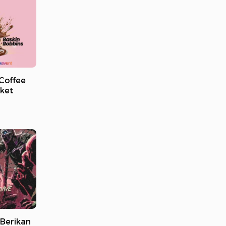
Coffee
iket
 Berikan