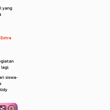
l yang
k
 Extra
egiatan
 lagi.
ri siswa-
s
Aldy