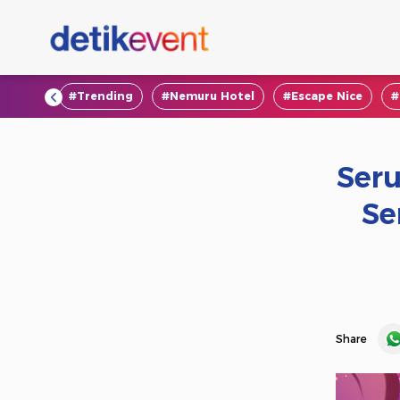
#VOD
#Trending
#Nemuru Hotel
#Escape Nice
#
Seru
Se
Share