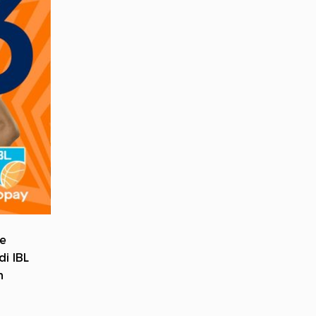
ie
i IBL
n