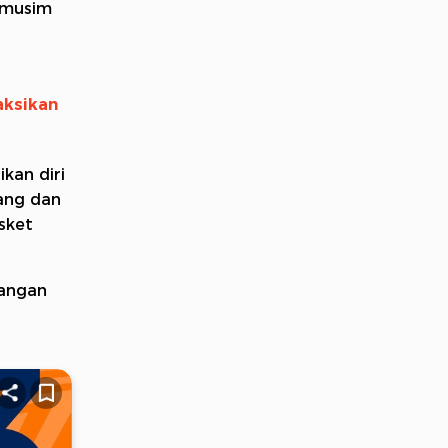
a musim
aksikan
kan diri
tang dan
sket
tangan