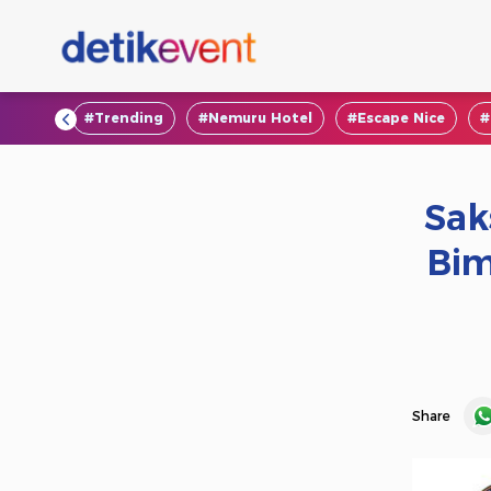
#VOD
#Trending
#Nemuru Hotel
#Escape Nice
#
Sak
Bim
Share