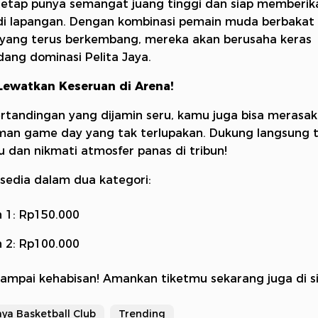
etap punya semangat juang tinggi dan siap memberik
di lapangan. Dengan kombinasi pemain muda berbakat
 yang terus berkembang, mereka akan berusaha keras
ng dominasi Pelita Jaya.
Lewatkan Keseruan di Arena!
ertandingan yang dijamin seru, kamu juga bisa merasa
man game day yang tak terlupakan. Dukung langsung 
u dan nikmati atmosfer panas di tribun!
rsedia dalam dua kategori:
n 1: Rp150.000
n 2: Rp100.000
sampai kehabisan! Amankan tiketmu sekarang juga
di s
aya Basketball Club
Trending