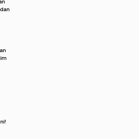
an
 dan
kan
tim
ini
!