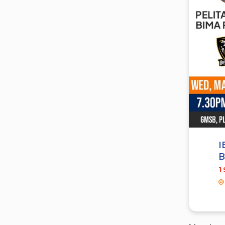
I
B
1