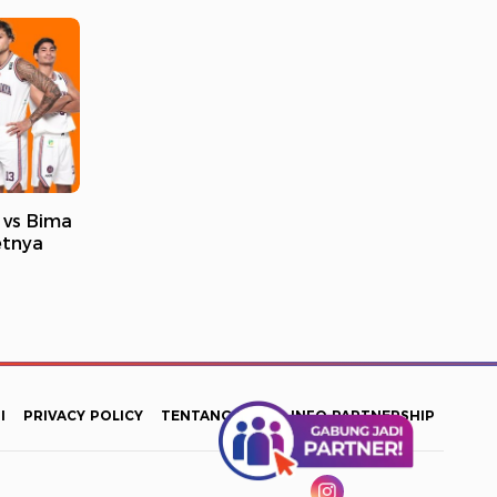
 vs Bima
etnya
I
PRIVACY POLICY
TENTANG KAMI
INFO PARTNERSHIP