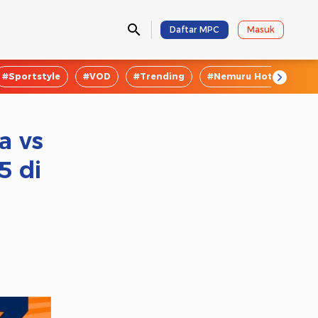
Daftar MPC
Masuk
#Sportstyle
#VOD
#Trending
#Nemuru Hotel
#E
a vs
5 di