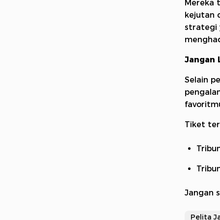
Mereka t
kejutan 
strategi
menghada
Jangan 
Selain p
pengala
favoritm
Tiket te
Tribu
Tribu
Jangan 
Pelita J