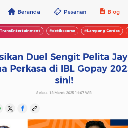
Beranda
Pesanan
Blog
TransEntertainment
#detikcourse
#Lampung Cerdas
sikan Duel Sengit Pelita Jay
a Perkasa di IBL Gopay 202
sini!
Selasa, 18 Maret 2025 14:07 WIB