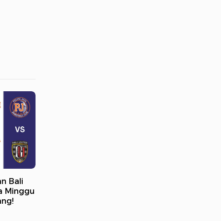
n Bali
a Minggu
ang!