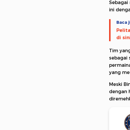
Sebagai s
ini deng
Baca j
Pelit
di sin
Tim yang
sebagai 
permaina
yang me
Meski B
dengan h
diremeh