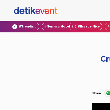
#VOD
#Trending
#Nemuru Hotel
#Escape Nice
#
Cr
Share