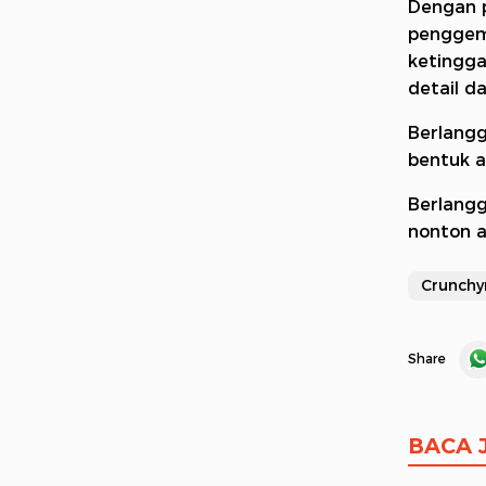
Dengan 
penggema
ketingga
detail da
Berlangg
bentuk a
Berlang
nonton a
Crunchyr
Share
BACA 