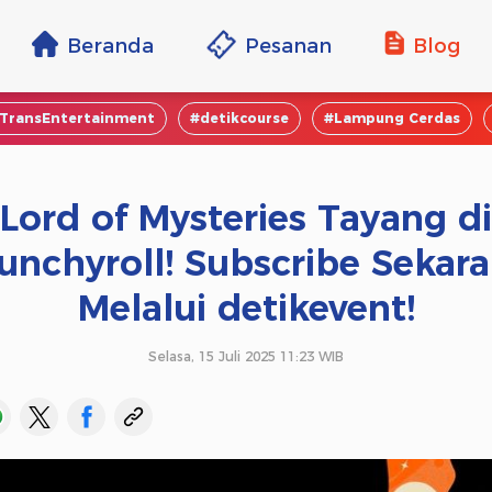
Beranda
Pesanan
Blog
TransEntertainment
#detikcourse
#Lampung Cerdas
Lord of Mysteries Tayang di
unchyroll! Subscribe Sekar
Melalui detikevent!
Selasa, 15 Juli 2025 11:23 WIB