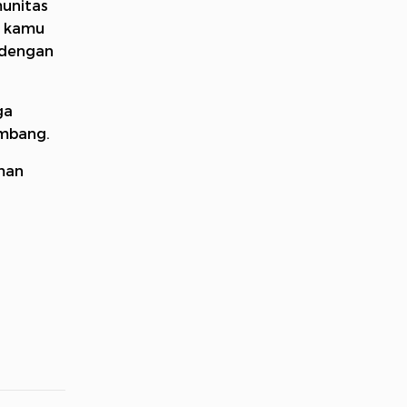
unitas
n kamu
h dengan
ga
embang.
man