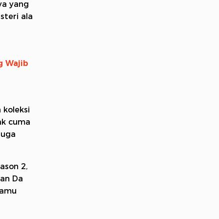
ya yang
teri ala
g Wajib
 koleksi
gak cuma
juga
eason 2,
Dan Da
kamu