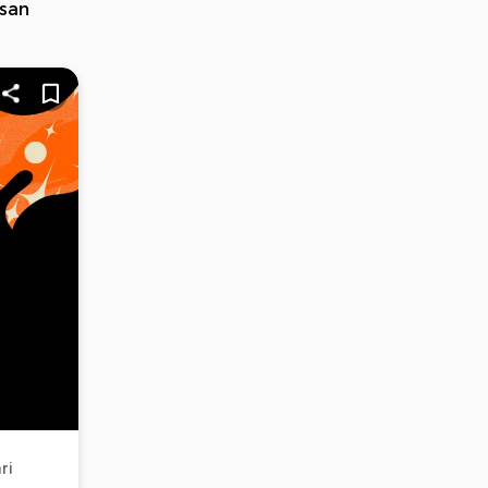
usan
ri