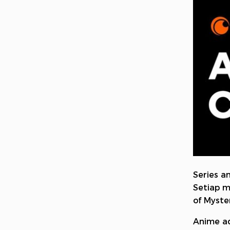
Series a
Setiap m
of Myste
Anime ada