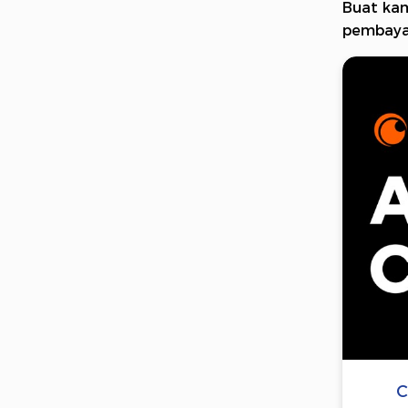
Buat kam
pembayara
C