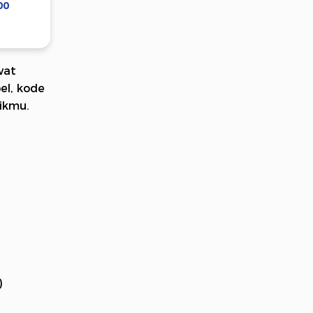
00
wat
el, kode
likmu.
)