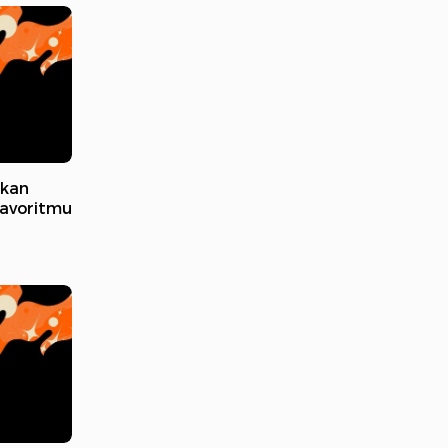
rkan
avoritmu