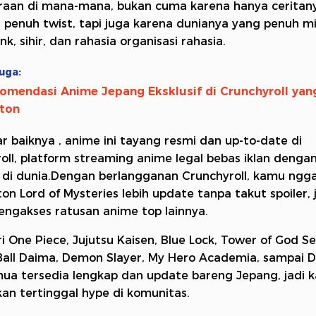
raan di mana-mana, bukan cuma karena hanya ceritan
 penuh twist, tapi juga karena dunianya yang penuh mis
, sihir, dan rahasia organisasi rahasia.
uga:
omendasi Anime Jepang Eksklusif di Crunchyroll yan
nton
r baiknya , anime ini tayang resmi dan up-to-date di
oll, platform streaming anime legal bebas iklan dengan
 di dunia.Dengan berlangganan Crunchyroll, kamu ng
ton Lord of Mysteries lebih update tanpa takut spoiler, 
ngakses ratusan anime top lainnya.
ri One Piece, Jujutsu Kaisen, Blue Lock, Tower of God S
all Daima, Demon Slayer, My Hero Academia, sampai 
ua tersedia lengkap dan update bareng Jepang, jadi 
an tertinggal hype di komunitas.