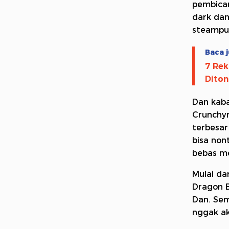
pembica
dark dan
steampunk
Baca j
7 Rek
Dito
Dan kaba
Crunchyr
terbesar
bisa non
bebas me
Mulai da
Dragon B
Dan. Sem
nggak ak