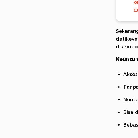
0
Sekarang
detikeve
dikirim 
Keuntun
Akses
Tanpa
Nonto
Bisa 
Bebas