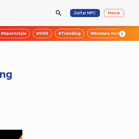
Daftar MPC
Masuk
#Sportstyle
#VOD
#Trending
#Nemuru Hotel
#E
ang