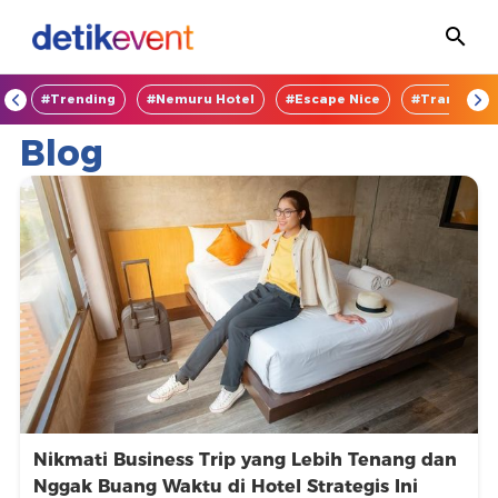
OD
#Trending
#Nemuru Hotel
#Escape Nice
#TransEnte
Temukan
Blog
Event
Menarik
-
DetikEvent
Nikmati Business Trip yang Lebih Tenang dan
Nggak Buang Waktu di Hotel Strategis Ini