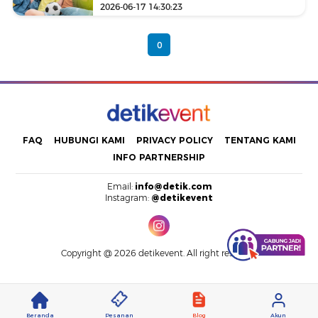
2026-06-17 14:30:23
0
FAQ
HUBUNGI KAMI
PRIVACY POLICY
TENTANG KAMI
INFO PARTNERSHIP
Email:
info@detik.com
Instagram:
@detikevent
Copyright @ 2026 detikevent. All right reserved.
Beranda
Pesanan
Blog
Akun