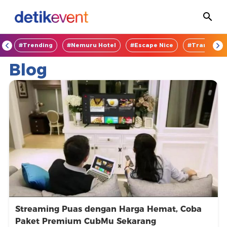
OD
#Trending
#Nemuru Hotel
#Escape Nice
#TransEnte
Temukan
Blog
Event
Menarik
-
DetikEvent
Streaming Puas dengan Harga Hemat, Coba
Paket Premium CubMu Sekarang