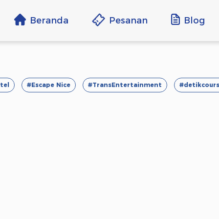
Beranda
Pesanan
Blog
tel
#Escape Nice
#TransEntertainment
#detikcour