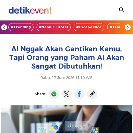
OD
#Trending
#Nemuru Hotel
#Escape Nice
#TransEnte
AI Nggak Akan Gantikan Kamu,
Tapi Orang yang Paham AI Akan
Sangat Dibutuhkan!
Rabu, 17 Juni 2026 11:10 WIB
Share