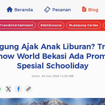
Beranda
Pesanan
Blog
TransEntertainment
#detikcourse
#Lampung Cerdas
gung Ajak Anak Liburan? T
now World Bekasi Ada Pro
Spesial Schooliday
Senin, 29 Juni 2026 14:29 WIB