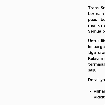
Trans S
bermain 
puas be
menikma
Semua b
Untuk li
keluarga
tiga ora
Kalau ma
termasuk
salju.
Detail y
Pilih
Kidci