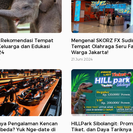
, Rekomendasi Tempat
Mengenal SKORZ FX Sudi
Keluarga dan Edukasi
Tempat Olahraga Seru Fa
24
Warga Jakarta!
4
21 Juni 2024
unya Pengalaman Kencan
HILLPark Sibolangit: Pro
beda? Yuk Nge-date di
Tiket, dan Daya Tariknya