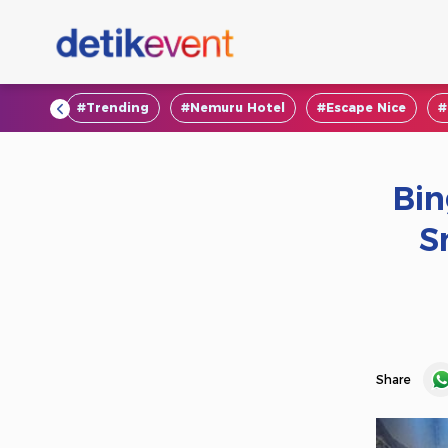
#VOD
#Trending
#Nemuru Hotel
#Escape Nice
#
Bin
S
Share