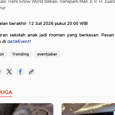
asi: Trans Snow World Bekasi, Transpark Mall, Jl. Ir. H. Juan
mur
alan berakhir: 12 Juli 2026 pukul 20.00 WIB
uran sekolah anak jadi momen yang berkesan. Pesan
g di
detikEvent
!
on
Trending
eventjabar
JUGA