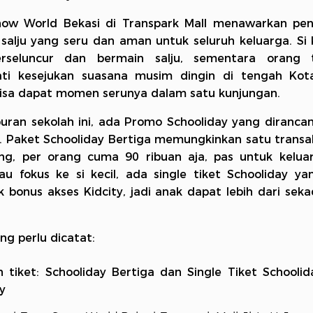
now World Bekasi di Transpark Mall menawarkan pe
salju yang seru dan aman untuk seluruh keluarga. Si k
rseluncur dan bermain salju, sementara orang 
ti kesejukan suasana musim dingin di tengah Kota
isa dapat momen serunya dalam satu kunjungan.
buran sekolah ini, ada Promo Schooliday yang diranc
. Paket Schooliday Bertiga memungkinkan satu transa
ng, per orang cuma 90 ribuan aja, pas untuk keluar
u fokus ke si kecil, ada single tiket Schooliday y
 bonus akses Kidcity, jadi anak dapat lebih dari sek
ang perlu dicatat:
an tiket: Schooliday Bertiga dan Single Tiket Schooli
ty