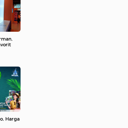
rman,
vorit
mo, Harga