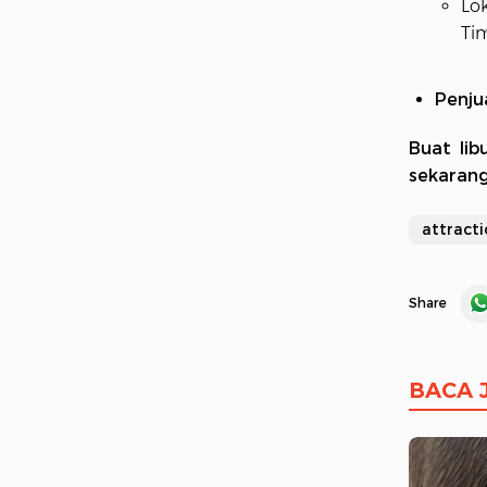
Lok
Ti
Penju
Buat lib
sekaran
attracti
Share
BACA 