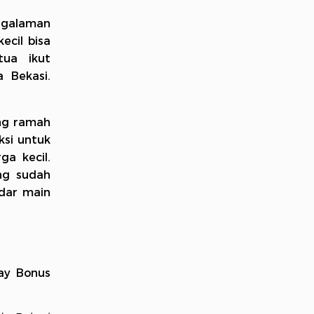
ngalaman
ecil bisa
tua ikut
 Bekasi.
ang ramah
ksi untuk
ga kecil.
ang sudah
adar main
day Bonus