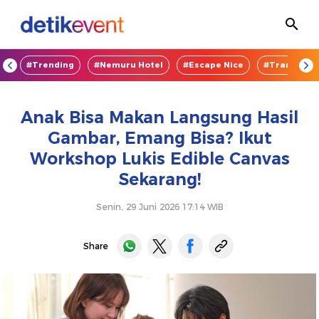
OD
#Trending
#Nemuru Hotel
#Escape Nice
#TransEnte
Anak Bisa Makan Langsung Hasil
Gambar, Emang Bisa? Ikut
Workshop Lukis Edible Canvas
Sekarang!
Senin, 29 Juni 2026 17:14 WIB
Share